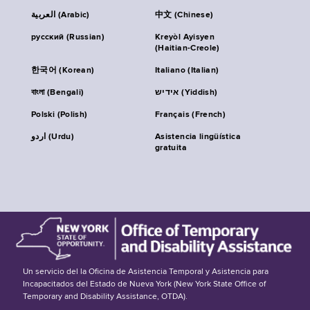
العربية (Arabic)
中文 (Chinese)
русский (Russian)
Kreyòl Ayisyen
(Haitian-Creole)
한국어 (Korean)
Italiano (Italian)
বাংলা (Bengali)
אידיש (Yiddish)
Polski (Polish)
Français (French)
اردو (Urdu)
Asistencia lingüística
gratuita
Un servicio del la Oficina de Asistencia Temporal y Asistencia para
Incapacitados del Estado de Nueva York (New York State Office of
Temporary and Disability Assistance, OTDA).