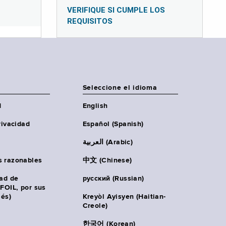
VERIFIQUE SI CUMPLE LOS
REQUISITOS
Seleccione el idioma
d
English
rivacidad
Español (Spanish)
العربية (Arabic)
s razonables
中文 (Chinese)
tad de
русский (Russian)
(FOIL, por sus
lés)
Kreyòl Ayisyen (Haitian-
Creole)
한국어 (Korean)