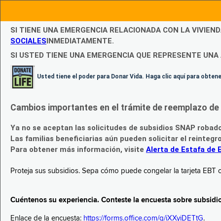
SI TIENE UNA EMERGENCIA RELACIONADA CON LA VIVIEN
SOCIALES
INMEDIATAMENTE.
SI USTED TIENE UNA EMERGENCIA QUE REPRESENTE UNA 
Usted tiene el poder para Donar Vida. Haga clic aquí para obte
Cambios importantes en el trámite de reemplazo de l
Ya no se aceptan las solicitudes de subsidios SNAP robad
Las familias beneficiarias aún pueden solicitar el reintegr
Para obtener más información, visite
Alerta de Estafa de 
Proteja sus subsidios. Sepa cómo puede congelar la tarjeta EBT c
Cuéntenos su experiencia. Conteste la encuesta sobre subsidi
Enlace de la encuesta:
https://forms.office.com/g/iXXyiDETtG
.