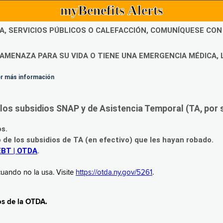
myBenefits Alerts
DA, SERVICIOS PÚBLICOS O CALEFACCIÓN, COMUNÍQUESE CO
AMENAZA PARA SU VIDA O TIENE UNA EMERGENCIA MÉDICA, 
ner más información
os subsidios SNAP y de Asistencia Temporal (TA, por su
os.
o de los subsidios de TA (en efectivo) que les hayan robado.
EBT | OTDA
.
uando no la usa. Visite
https://otda.ny.gov/5261
.
os de la OTDA.