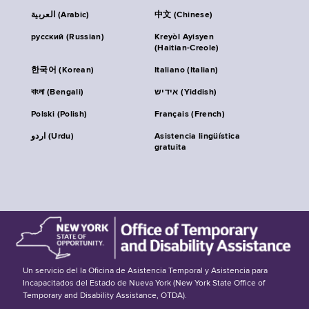
العربية (Arabic)
中文 (Chinese)
русский (Russian)
Kreyòl Ayisyen
(Haitian-Creole)
한국어 (Korean)
Italiano (Italian)
বাংলা (Bengali)
אידיש (Yiddish)
Polski (Polish)
Français (French)
اردو (Urdu)
Asistencia lingüística
gratuita
Un servicio del la Oficina de Asistencia Temporal y Asistencia para
Incapacitados del Estado de Nueva York (New York State Office of
Temporary and Disability Assistance, OTDA).