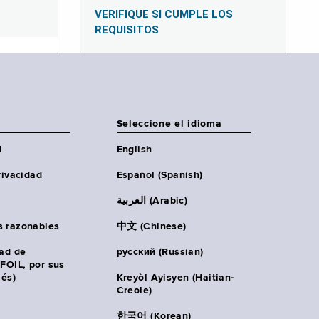
VERIFIQUE SI CUMPLE LOS
REQUISITOS
Seleccione el idioma
d
English
rivacidad
Español (Spanish)
العربية (Arabic)
s razonables
中文 (Chinese)
tad de
русский (Russian)
(FOIL, por sus
lés)
Kreyòl Ayisyen (Haitian-
Creole)
한국어 (Korean)