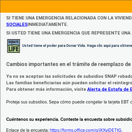
SI TIENE UNA EMERGENCIA RELACIONADA CON LA VIVIEN
SOCIALES
INMEDIATAMENTE.
SI USTED TIENE UNA EMERGENCIA QUE REPRESENTE UNA 
Usted tiene el poder para Donar Vida. Haga clic aquí para obte
Cambios importantes en el trámite de reemplazo de l
Ya no se aceptan las solicitudes de subsidios SNAP robad
Las familias beneficiarias aún pueden solicitar el reintegr
Para obtener más información, visite
Alerta de Estafa de 
Proteja sus subsidios. Sepa cómo puede congelar la tarjeta EBT c
Cuéntenos su experiencia. Conteste la encuesta sobre subsidi
Enlace de la encuesta:
https://forms.office.com/g/iXXyiDETtG
.