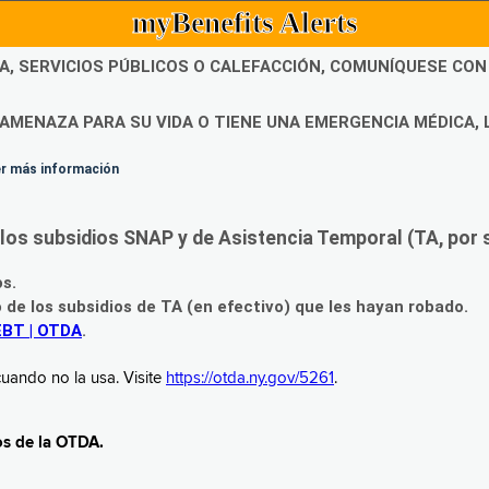
myBenefits Alerts
DA, SERVICIOS PÚBLICOS O CALEFACCIÓN, COMUNÍQUESE CO
AMENAZA PARA SU VIDA O TIENE UNA EMERGENCIA MÉDICA, 
ner más información
os subsidios SNAP y de Asistencia Temporal (TA, por su
os.
o de los subsidios de TA (en efectivo) que les hayan robado.
EBT | OTDA
.
uando no la usa. Visite
https://otda.ny.gov/5261
.
os de la OTDA.