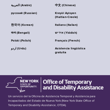
العربية (Arabic)
中文 (Chinese)
русский (Russian)
Kreyòl Ayisyen
(Haitian-Creole)
한국어 (Korean)
Italiano (Italian)
বাংলা (Bengali)
אידיש (Yiddish)
Polski (Polish)
Français (French)
اردو (Urdu)
Asistencia lingüística
gratuita
Un servicio del la Oficina de Asistencia Temporal y Asistencia para
Incapacitados del Estado de Nueva York (New York State Office of
Temporary and Disability Assistance, OTDA).