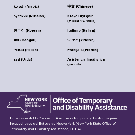
العربية (Arabic)
中文 (Chinese)
русский (Russian)
Kreyòl Ayisyen
(Haitian-Creole)
한국어 (Korean)
Italiano (Italian)
বাংলা (Bengali)
אידיש (Yiddish)
Polski (Polish)
Français (French)
اردو (Urdu)
Asistencia lingüística
gratuita
Un servicio del la Oficina de Asistencia Temporal y Asistencia para
Incapacitados del Estado de Nueva York (New York State Office of
Temporary and Disability Assistance, OTDA).