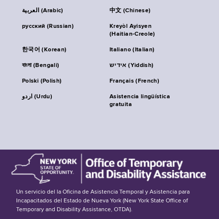
العربية (Arabic)
中文 (Chinese)
русский (Russian)
Kreyòl Ayisyen
(Haitian-Creole)
한국어 (Korean)
Italiano (Italian)
বাংলা (Bengali)
אידיש (Yiddish)
Polski (Polish)
Français (French)
اردو (Urdu)
Asistencia lingüística
gratuita
Un servicio del la Oficina de Asistencia Temporal y Asistencia para
Incapacitados del Estado de Nueva York (New York State Office of
Temporary and Disability Assistance, OTDA).