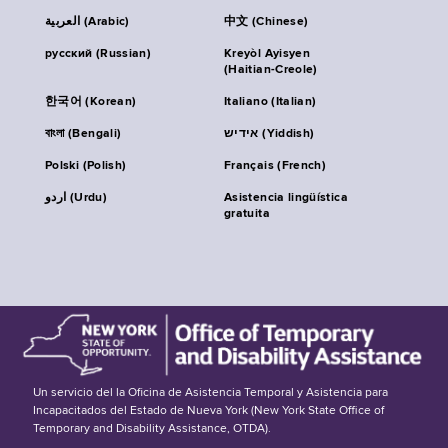
العربية (Arabic)
中文 (Chinese)
русский (Russian)
Kreyòl Ayisyen
(Haitian-Creole)
한국어 (Korean)
Italiano (Italian)
বাংলা (Bengali)
אידיש (Yiddish)
Polski (Polish)
Français (French)
اردو (Urdu)
Asistencia lingüística
gratuita
Un servicio del la Oficina de Asistencia Temporal y Asistencia para
Incapacitados del Estado de Nueva York (New York State Office of
Temporary and Disability Assistance, OTDA).