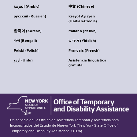
العربية (Arabic)
中文 (Chinese)
русский (Russian)
Kreyòl Ayisyen
(Haitian-Creole)
한국어 (Korean)
Italiano (Italian)
বাংলা (Bengali)
אידיש (Yiddish)
Polski (Polish)
Français (French)
اردو (Urdu)
Asistencia lingüística
gratuita
Un servicio del la Oficina de Asistencia Temporal y Asistencia para
Incapacitados del Estado de Nueva York (New York State Office of
Temporary and Disability Assistance, OTDA).