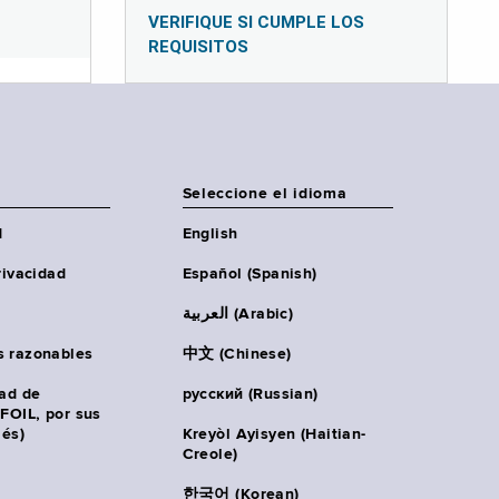
VERIFIQUE SI CUMPLE LOS
REQUISITOS
Seleccione el idioma
d
English
rivacidad
Español (Spanish)
العربية (Arabic)
s razonables
中文 (Chinese)
tad de
русский (Russian)
(FOIL, por sus
lés)
Kreyòl Ayisyen (Haitian-
Creole)
한국어 (Korean)