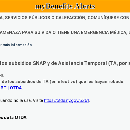
myBenefits Alerts
DA, SERVICIOS PÚBLICOS O CALEFACCIÓN, COMUNÍQUESE CO
AMENAZA PARA SU VIDA O TIENE UNA EMERGENCIA MÉDICA, 
ner más información
os subsidios SNAP y de Asistencia Temporal (TA, por su
os.
o de los subsidios de TA (en efectivo) que les hayan robado.
EBT | OTDA
.
uando no la usa. Visite
https://otda.ny.gov/5261
.
os de la OTDA.