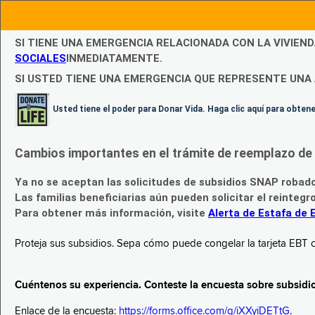
SI TIENE UNA EMERGENCIA RELACIONADA CON LA VIVIEN
SOCIALES
INMEDIATAMENTE.
SI USTED TIENE UNA EMERGENCIA QUE REPRESENTE UNA 
Usted tiene el poder para Donar Vida. Haga clic aquí para obte
Cambios importantes en el trámite de reemplazo de l
Ya no se aceptan las solicitudes de subsidios SNAP robad
Las familias beneficiarias aún pueden solicitar el reintegr
Para obtener más información, visite
Alerta de Estafa de 
Proteja sus subsidios. Sepa cómo puede congelar la tarjeta EBT c
Cuéntenos su experiencia. Conteste la encuesta sobre subsidi
Enlace de la encuesta:
https://forms.office.com/g/iXXyiDETtG
.