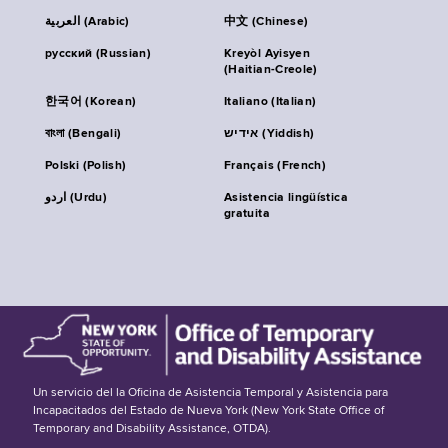
العربية (Arabic)
中文 (Chinese)
русский (Russian)
Kreyòl Ayisyen
(Haitian-Creole)
한국어 (Korean)
Italiano (Italian)
বাংলা (Bengali)
אידיש (Yiddish)
Polski (Polish)
Français (French)
اردو (Urdu)
Asistencia lingüística
gratuita
Un servicio del la Oficina de Asistencia Temporal y Asistencia para
Incapacitados del Estado de Nueva York (New York State Office of
Temporary and Disability Assistance, OTDA).