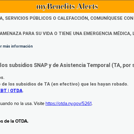
myBenefits Alerts
DA, SERVICIOS PÚBLICOS O CALEFACCIÓN, COMUNÍQUESE CO
AMENAZA PARA SU VIDA O TIENE UNA EMERGENCIA MÉDICA, 
ner más información
os subsidios SNAP y de Asistencia Temporal (TA, por su
os.
o de los subsidios de TA (en efectivo) que les hayan robado.
EBT | OTDA
.
uando no la usa. Visite
https://otda.ny.gov/5261
.
os de la OTDA.