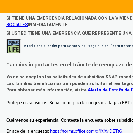
SI TIENE UNA EMERGENCIA RELACIONADA CON LA VIVIEN
SOCIALES
INMEDIATAMENTE.
SI USTED TIENE UNA EMERGENCIA QUE REPRESENTE UNA 
Usted tiene el poder para Donar Vida. Haga clic aquí para obte
Cambios importantes en el trámite de reemplazo de l
Ya no se aceptan las solicitudes de subsidios SNAP robad
Las familias beneficiarias aún pueden solicitar el reintegr
Para obtener más información, visite
Alerta de Estafa de 
Proteja sus subsidios. Sepa cómo puede congelar la tarjeta EBT c
Cuéntenos su experiencia. Conteste la encuesta sobre subsidi
Enlace de la encuesta:
https://forms.office.com/g/iXXyiDETtG
.