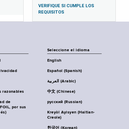
VERIFIQUE SI CUMPLE LOS
REQUISITOS
Seleccione el idioma
d
English
rivacidad
Español (Spanish)
العربية (Arabic)
s razonables
中文 (Chinese)
tad de
русский (Russian)
(FOIL, por sus
lés)
Kreyòl Ayisyen (Haitian-
Creole)
한국어 (Korean)