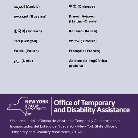
العربية (Arabic)
中文 (Chinese)
русский (Russian)
Kreyòl Ayisyen
(Haitian-Creole)
한국어 (Korean)
Italiano (Italian)
বাংলা (Bengali)
אידיש (Yiddish)
Polski (Polish)
Français (French)
اردو (Urdu)
Asistencia lingüística
gratuita
Un servicio del la Oficina de Asistencia Temporal y Asistencia para
Incapacitados del Estado de Nueva York (New York State Office of
Temporary and Disability Assistance, OTDA).