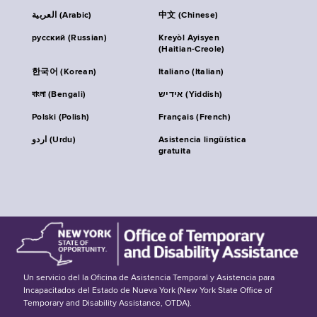
العربية (Arabic)
中文 (Chinese)
русский (Russian)
Kreyòl Ayisyen
(Haitian-Creole)
한국어 (Korean)
Italiano (Italian)
বাংলা (Bengali)
אידיש (Yiddish)
Polski (Polish)
Français (French)
اردو (Urdu)
Asistencia lingüística
gratuita
Un servicio del la Oficina de Asistencia Temporal y Asistencia para
Incapacitados del Estado de Nueva York (New York State Office of
Temporary and Disability Assistance, OTDA).