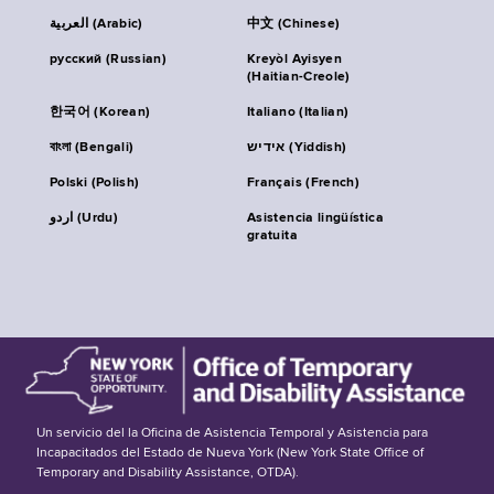
العربية (Arabic)
中文 (Chinese)
русский (Russian)
Kreyòl Ayisyen
(Haitian-Creole)
한국어 (Korean)
Italiano (Italian)
বাংলা (Bengali)
אידיש (Yiddish)
Polski (Polish)
Français (French)
اردو (Urdu)
Asistencia lingüística
gratuita
Un servicio del la Oficina de Asistencia Temporal y Asistencia para
Incapacitados del Estado de Nueva York (New York State Office of
Temporary and Disability Assistance, OTDA).