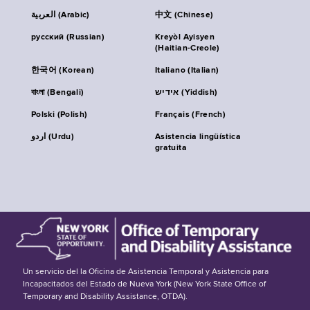
العربية (Arabic)
中文 (Chinese)
русский (Russian)
Kreyòl Ayisyen
(Haitian-Creole)
한국어 (Korean)
Italiano (Italian)
বাংলা (Bengali)
אידיש (Yiddish)
Polski (Polish)
Français (French)
اردو (Urdu)
Asistencia lingüística
gratuita
Un servicio del la Oficina de Asistencia Temporal y Asistencia para
Incapacitados del Estado de Nueva York (New York State Office of
Temporary and Disability Assistance, OTDA).