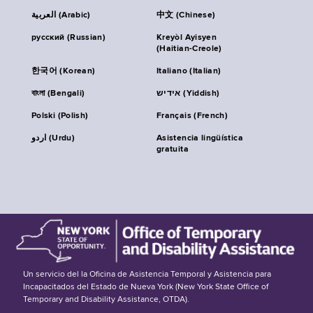
العربية (Arabic)
中文 (Chinese)
русский (Russian)
Kreyòl Ayisyen
(Haitian-Creole)
한국어 (Korean)
Italiano (Italian)
বাংলা (Bengali)
אידיש (Yiddish)
Polski (Polish)
Français (French)
اردو (Urdu)
Asistencia lingüística
gratuita
Un servicio del la Oficina de Asistencia Temporal y Asistencia para
Incapacitados del Estado de Nueva York (New York State Office of
Temporary and Disability Assistance, OTDA).