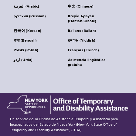
العربية (Arabic)
中文 (Chinese)
русский (Russian)
Kreyòl Ayisyen
(Haitian-Creole)
한국어 (Korean)
Italiano (Italian)
বাংলা (Bengali)
אידיש (Yiddish)
Polski (Polish)
Français (French)
اردو (Urdu)
Asistencia lingüística
gratuita
Un servicio del la Oficina de Asistencia Temporal y Asistencia para
Incapacitados del Estado de Nueva York (New York State Office of
Temporary and Disability Assistance, OTDA).