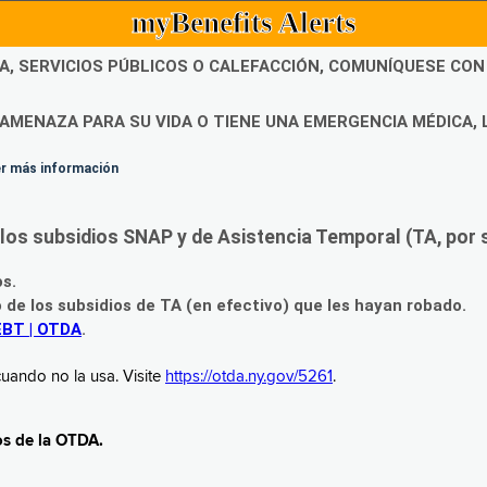
myBenefits Alerts
DA, SERVICIOS PÚBLICOS O CALEFACCIÓN, COMUNÍQUESE CO
AMENAZA PARA SU VIDA O TIENE UNA EMERGENCIA MÉDICA, 
ner más información
os subsidios SNAP y de Asistencia Temporal (TA, por su
os.
o de los subsidios de TA (en efectivo) que les hayan robado.
EBT | OTDA
.
uando no la usa. Visite
https://otda.ny.gov/5261
.
os de la OTDA.