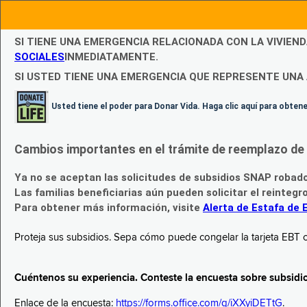
SI TIENE UNA EMERGENCIA RELACIONADA CON LA VIVIEN
SOCIALES
INMEDIATAMENTE.
SI USTED TIENE UNA EMERGENCIA QUE REPRESENTE UNA 
Usted tiene el poder para Donar Vida. Haga clic aquí para obte
Cambios importantes en el trámite de reemplazo de l
Ya no se aceptan las solicitudes de subsidios SNAP robad
Las familias beneficiarias aún pueden solicitar el reintegr
Para obtener más información, visite
Alerta de Estafa de 
Proteja sus subsidios. Sepa cómo puede congelar la tarjeta EBT c
Cuéntenos su experiencia. Conteste la encuesta sobre subsidi
Enlace de la encuesta:
https://forms.office.com/g/iXXyiDETtG
.