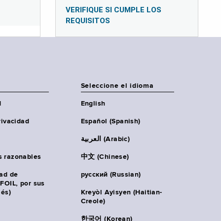
VERIFIQUE SI CUMPLE LOS
REQUISITOS
Seleccione el idioma
d
English
rivacidad
Español (Spanish)
العربية (Arabic)
s razonables
中文 (Chinese)
tad de
русский (Russian)
(FOIL, por sus
lés)
Kreyòl Ayisyen (Haitian-
Creole)
한국어 (Korean)