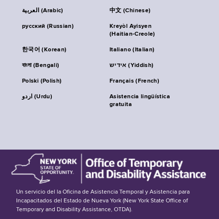
العربية (Arabic)
中文 (Chinese)
русский (Russian)
Kreyòl Ayisyen
(Haitian-Creole)
한국어 (Korean)
Italiano (Italian)
বাংলা (Bengali)
אידיש (Yiddish)
Polski (Polish)
Français (French)
اردو (Urdu)
Asistencia lingüística
gratuita
Un servicio del la Oficina de Asistencia Temporal y Asistencia para
Incapacitados del Estado de Nueva York (New York State Office of
Temporary and Disability Assistance, OTDA).