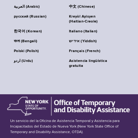
العربية (Arabic)
中文 (Chinese)
русский (Russian)
Kreyòl Ayisyen
(Haitian-Creole)
한국어 (Korean)
Italiano (Italian)
বাংলা (Bengali)
אידיש (Yiddish)
Polski (Polish)
Français (French)
اردو (Urdu)
Asistencia lingüística
gratuita
Un servicio del la Oficina de Asistencia Temporal y Asistencia para
Incapacitados del Estado de Nueva York (New York State Office of
Temporary and Disability Assistance, OTDA).