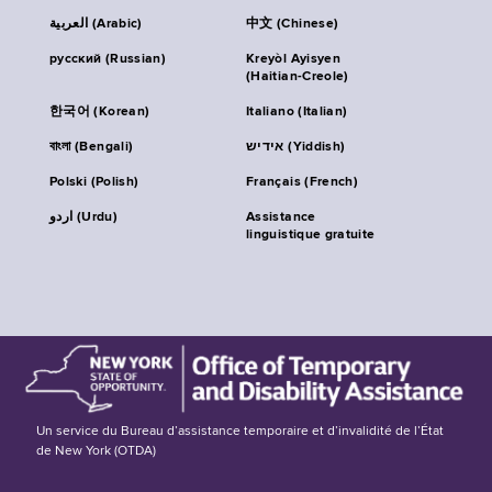
العربية (Arabic)
中文 (Chinese)
русский (Russian)
Kreyòl Ayisyen
(Haitian-Creole)
한국어 (Korean)
Italiano (Italian)
বাংলা (Bengali)
אידיש (Yiddish)
Polski (Polish)
Français (French)
اردو (Urdu)
Assistance
linguistique gratuite
Un service du Bureau d’assistance temporaire et d’invalidité de l’État
de New York (OTDA)