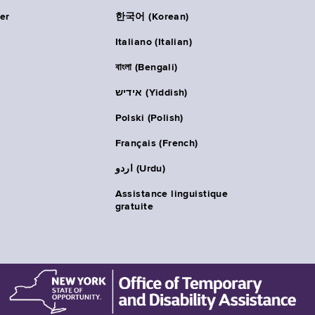
er
한국어 (Korean)
Italiano (Italian)
বাংলা (Bengali)
אידיש (Yiddish)
Polski (Polish)
Français (French)
اردو (Urdu)
Assistance linguistique
gratuite