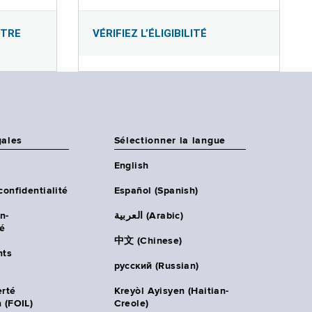
OTRE
VÉRIFIEZ L’ÉLIGIBILITÉ
gales
Sélectionner la langue
English
confidentialité
Español (Spanish)
n-
العربية (Arabic)
té
中文 (Chinese)
ts
русский (Russian)
erté
Kreyòl Ayisyen (Haitian-
 (FOIL)
Creole)