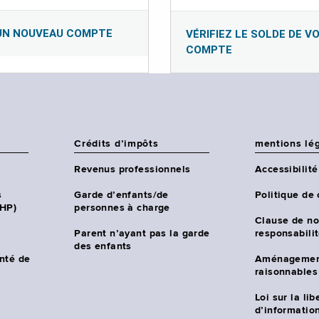
UN NOUVEAU COMPTE
VÉRIFIEZ LE SOLDE DE V
COMPTE
Crédits d’impôts
mentions lé
Revenus professionnels
Accessibilité
s
Garde d’enfants/de
Politique de 
CHP)
personnes à charge
Clause de no
Parent n’ayant pas la garde
responsabili
des enfants
nté de
Aménagemen
raisonnables
Loi sur la lib
d’information