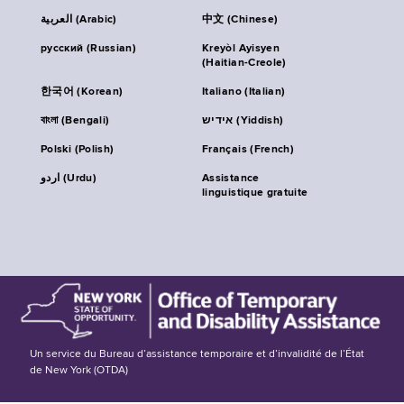
العربية (Arabic)
中文 (Chinese)
русский (Russian)
Kreyòl Ayisyen
(Haitian-Creole)
한국어 (Korean)
Italiano (Italian)
বাংলা (Bengali)
אידיש (Yiddish)
Polski (Polish)
Français (French)
اردو (Urdu)
Assistance
linguistique gratuite
Un service du Bureau d’assistance temporaire et d’invalidité de l’État
de New York (OTDA)