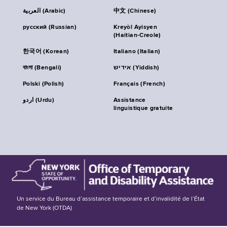
العربية (Arabic)
中文 (Chinese)
русский (Russian)
Kreyòl Ayisyen
(Haitian-Creole)
한국어 (Korean)
Italiano (Italian)
বাংলা (Bengali)
אידיש (Yiddish)
Polski (Polish)
Français (French)
اردو (Urdu)
Assistance
linguistique gratuite
Un service du Bureau d’assistance temporaire et d’invalidité de l’État
de New York (OTDA)