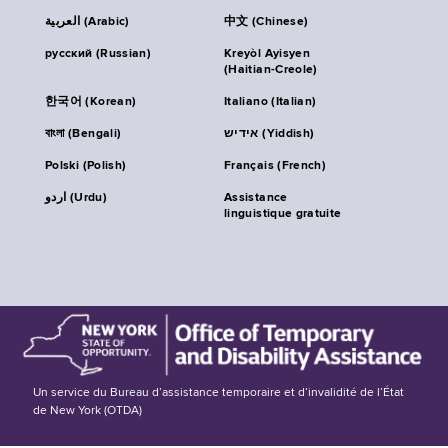
العربية (Arabic)
中文 (Chinese)
русский (Russian)
Kreyòl Ayisyen
(Haitian-Creole)
한국어 (Korean)
Italiano (Italian)
বাংলা (Bengali)
אידיש (Yiddish)
Polski (Polish)
Français (French)
اردو (Urdu)
Assistance
linguistique gratuite
Un service du Bureau d’assistance temporaire et d’invalidité de l’État
de New York (OTDA)