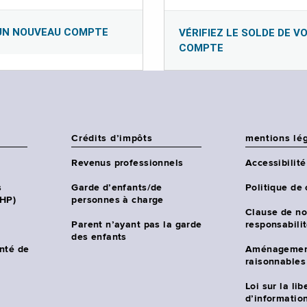
UN NOUVEAU COMPTE
VÉRIFIEZ LE SOLDE DE V
COMPTE
Crédits d’impôts
mentions lé
Revenus professionnels
Accessibilité
s
Garde d’enfants/de
Politique de 
CHP)
personnes à charge
Clause de no
Parent n’ayant pas la garde
responsabili
des enfants
nté de
Aménagemen
raisonnables
Loi sur la lib
d’information