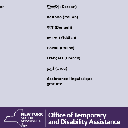
er
한국어 (Korean)
Italiano (Italian)
বাংলা (Bengali)
אידיש (Yiddish)
Polski (Polish)
Français (French)
اردو (Urdu)
Assistance linguistique
gratuite