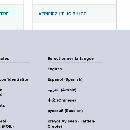
OTRE
VÉRIFIEZ L’ÉLIGIBILITÉ
gales
Sélectionner la langue
English
confidentialité
Español (Spanish)
n-
العربية (Arabic)
té
中文 (Chinese)
ts
русский (Russian)
erté
Kreyòl Ayisyen (Haitian-
 (FOIL)
Creole)