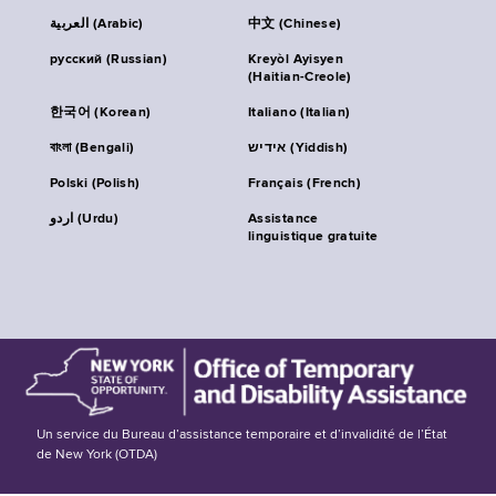
العربية (Arabic)
中文 (Chinese)
русский (Russian)
Kreyòl Ayisyen
(Haitian-Creole)
한국어 (Korean)
Italiano (Italian)
বাংলা (Bengali)
אידיש (Yiddish)
Polski (Polish)
Français (French)
اردو (Urdu)
Assistance
linguistique gratuite
Un service du Bureau d’assistance temporaire et d’invalidité de l’État
de New York (OTDA)