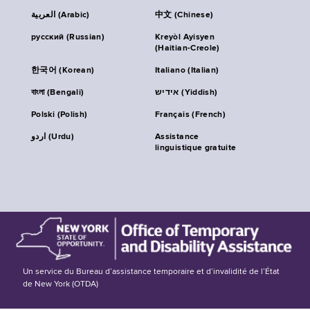
العربية (Arabic)
中文 (Chinese)
русский (Russian)
Kreyòl Ayisyen
(Haitian-Creole)
한국어 (Korean)
Italiano (Italian)
বাংলা (Bengali)
אידיש (Yiddish)
Polski (Polish)
Français (French)
اردو (Urdu)
Assistance
linguistique gratuite
Un service du Bureau d’assistance temporaire et d’invalidité de l’État
de New York (OTDA)