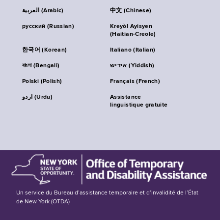
العربية (Arabic)
中文 (Chinese)
русский (Russian)
Kreyòl Ayisyen
(Haitian-Creole)
한국어 (Korean)
Italiano (Italian)
বাংলা (Bengali)
אידיש (Yiddish)
Polski (Polish)
Français (French)
اردو (Urdu)
Assistance
linguistique gratuite
Un service du Bureau d’assistance temporaire et d’invalidité de l’État
de New York (OTDA)