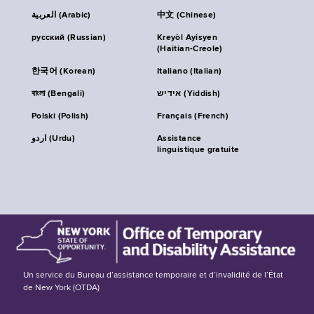
العربية (Arabic)
中文 (Chinese)
русский (Russian)
Kreyòl Ayisyen
(Haitian-Creole)
한국어 (Korean)
Italiano (Italian)
বাংলা (Bengali)
אידיש (Yiddish)
Polski (Polish)
Français (French)
اردو (Urdu)
Assistance
linguistique gratuite
Un service du Bureau d’assistance temporaire et d’invalidité de l’État
de New York (OTDA)