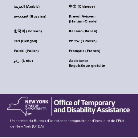
العربية (Arabic)
中文 (Chinese)
русский (Russian)
Kreyòl Ayisyen
(Haitian-Creole)
한국어 (Korean)
Italiano (Italian)
বাংলা (Bengali)
אידיש (Yiddish)
Polski (Polish)
Français (French)
اردو (Urdu)
Assistance
linguistique gratuite
Un service du Bureau d’assistance temporaire et d’invalidité de l’État
de New York (OTDA)