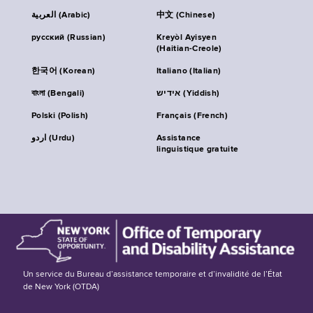
العربية (Arabic)
中文 (Chinese)
русский (Russian)
Kreyòl Ayisyen
(Haitian-Creole)
한국어 (Korean)
Italiano (Italian)
বাংলা (Bengali)
אידיש (Yiddish)
Polski (Polish)
Français (French)
اردو (Urdu)
Assistance
linguistique gratuite
Un service du Bureau d’assistance temporaire et d’invalidité de l’État
de New York (OTDA)