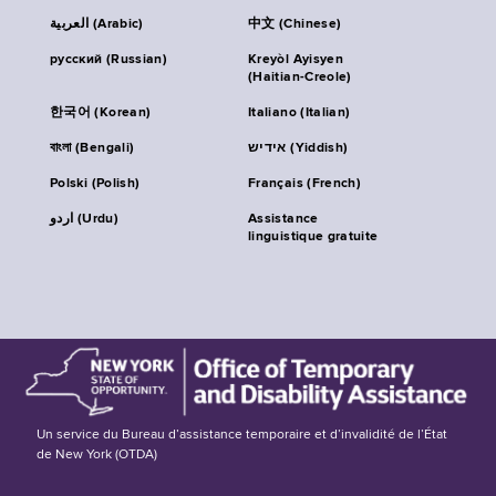
العربية (Arabic)
中文 (Chinese)
русский (Russian)
Kreyòl Ayisyen
(Haitian-Creole)
한국어 (Korean)
Italiano (Italian)
বাংলা (Bengali)
אידיש (Yiddish)
Polski (Polish)
Français (French)
اردو (Urdu)
Assistance
linguistique gratuite
Un service du Bureau d’assistance temporaire et d’invalidité de l’État
de New York (OTDA)