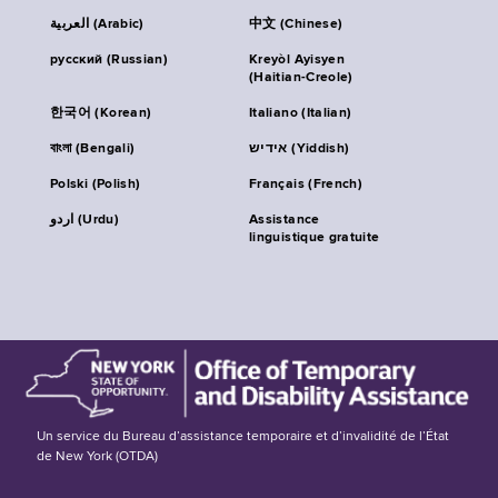
العربية (Arabic)
中文 (Chinese)
русский (Russian)
Kreyòl Ayisyen
(Haitian-Creole)
한국어 (Korean)
Italiano (Italian)
বাংলা (Bengali)
אידיש (Yiddish)
Polski (Polish)
Français (French)
اردو (Urdu)
Assistance
linguistique gratuite
Un service du Bureau d’assistance temporaire et d’invalidité de l’État
de New York (OTDA)