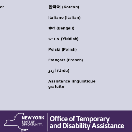
er
한국어 (Korean)
Italiano (Italian)
বাংলা (Bengali)
אידיש (Yiddish)
Polski (Polish)
Français (French)
اردو (Urdu)
Assistance linguistique
gratuite