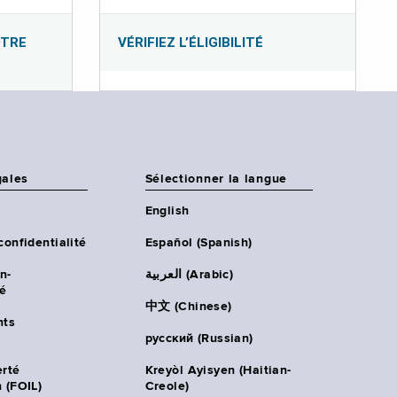
OTRE
VÉRIFIEZ L’ÉLIGIBILITÉ
gales
Sélectionner la langue
English
confidentialité
Español (Spanish)
n-
العربية (Arabic)
té
中文 (Chinese)
ts
русский (Russian)
erté
Kreyòl Ayisyen (Haitian-
 (FOIL)
Creole)