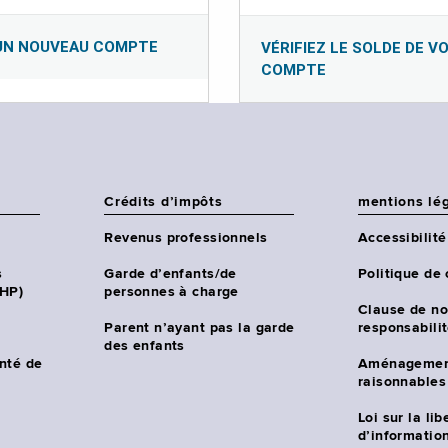
UN NOUVEAU COMPTE
VÉRIFIEZ LE SOLDE DE V
COMPTE
Crédits d’impôts
mentions lé
Revenus professionnels
Accessibilité
s
Garde d’enfants/de
Politique de 
CHP)
personnes à charge
Clause de no
Parent n’ayant pas la garde
responsabili
des enfants
nté de
Aménagemen
raisonnables
Loi sur la lib
d’information