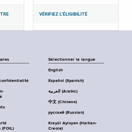
OTRE
VÉRIFIEZ L’ÉLIGIBILITÉ
gales
Sélectionner la langue
English
confidentialité
Español (Spanish)
n-
العربية (Arabic)
té
中文 (Chinese)
ts
русский (Russian)
erté
Kreyòl Ayisyen (Haitian-
 (FOIL)
Creole)