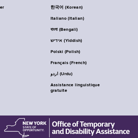
er
한국어 (Korean)
Italiano (Italian)
বাংলা (Bengali)
אידיש (Yiddish)
Polski (Polish)
Français (French)
اردو (Urdu)
Assistance linguistique
gratuite