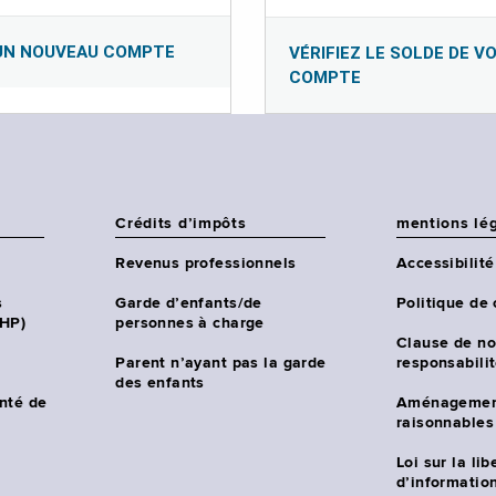
UN NOUVEAU COMPTE
VÉRIFIEZ LE SOLDE DE V
COMPTE
Crédits d’impôts
mentions lé
Revenus professionnels
Accessibilité
s
Garde d’enfants/de
Politique de 
CHP)
personnes à charge
Clause de no
Parent n’ayant pas la garde
responsabili
des enfants
nté de
Aménagemen
raisonnables
Loi sur la lib
d’information