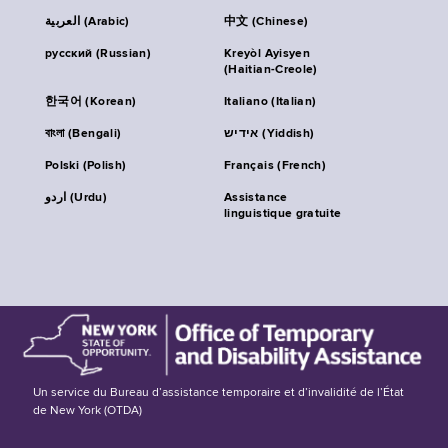
العربية (Arabic)
中文 (Chinese)
русский (Russian)
Kreyòl Ayisyen
(Haitian-Creole)
한국어 (Korean)
Italiano (Italian)
বাংলা (Bengali)
אידיש (Yiddish)
Polski (Polish)
Français (French)
اردو (Urdu)
Assistance
linguistique gratuite
Un service du Bureau d’assistance temporaire et d’invalidité de l’État
de New York (OTDA)