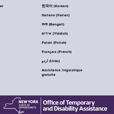
er
한국어 (Korean)
Italiano (Italian)
বাংলা (Bengali)
אידיש (Yiddish)
Polski (Polish)
Français (French)
اردو (Urdu)
Assistance linguistique
gratuite