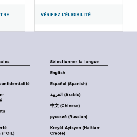
OTRE
VÉRIFIEZ L’ÉLIGIBILITÉ
gales
Sélectionner la langue
English
confidentialité
Español (Spanish)
n-
العربية (Arabic)
té
中文 (Chinese)
ts
русский (Russian)
erté
Kreyòl Ayisyen (Haitian-
 (FOIL)
Creole)