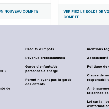
UN NOUVEAU COMPTE
VÉRIFIEZ LE SOLDE DE V
COMPTE
Crédits d’impôts
mentions lé
Revenus professionnels
Accessibilité
s
Garde d’enfants/de
Politique de 
CHP)
personnes à charge
Clause de no
Parent n’ayant pas la garde
responsabili
des enfants
nté de
Aménagemen
raisonnables
Loi sur la lib
d’information