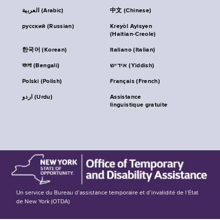
العربية (Arabic)
中文 (Chinese)
русский (Russian)
Kreyòl Ayisyen
(Haitian-Creole)
한국어 (Korean)
Italiano (Italian)
বাংলা (Bengali)
אידיש (Yiddish)
Polski (Polish)
Français (French)
اردو (Urdu)
Assistance
linguistique gratuite
Un service du Bureau d’assistance temporaire et d’invalidité de l’État
de New York (OTDA)