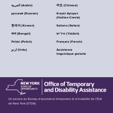
العربية (Arabic)
中文 (Chinese)
русский (Russian)
Kreyòl Ayisyen
(Haitian-Creole)
한국어 (Korean)
Italiano (Italian)
বাংলা (Bengali)
אידיש (Yiddish)
Polski (Polish)
Français (French)
اردو (Urdu)
Assistance
linguistique gratuite
Un service du Bureau d’assistance temporaire et d’invalidité de l’État
de New York (OTDA)