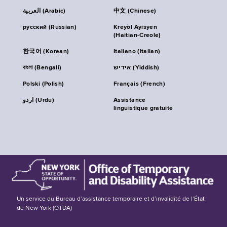
العربية (Arabic)
中文 (Chinese)
русский (Russian)
Kreyòl Ayisyen
(Haitian-Creole)
한국어 (Korean)
Italiano (Italian)
বাংলা (Bengali)
אידיש (Yiddish)
Polski (Polish)
Français (French)
اردو (Urdu)
Assistance
linguistique gratuite
Un service du Bureau d’assistance temporaire et d’invalidité de l’État
de New York (OTDA)