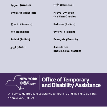
العربية (Arabic)
中文 (Chinese)
русский (Russian)
Kreyòl Ayisyen
(Haitian-Creole)
한국어 (Korean)
Italiano (Italian)
বাংলা (Bengali)
אידיש (Yiddish)
Polski (Polish)
Français (French)
اردو (Urdu)
Assistance
linguistique gratuite
Un service du Bureau d’assistance temporaire et d’invalidité de l’État
de New York (OTDA)