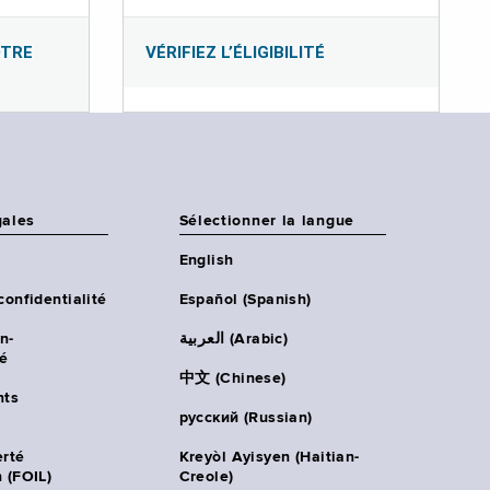
OTRE
VÉRIFIEZ L’ÉLIGIBILITÉ
gales
Sélectionner la langue
English
confidentialité
Español (Spanish)
n-
العربية (Arabic)
té
中文 (Chinese)
ts
русский (Russian)
erté
Kreyòl Ayisyen (Haitian-
 (FOIL)
Creole)