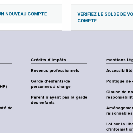
UN NOUVEAU COMPTE
VÉRIFIEZ LE SOLDE DE V
COMPTE
Crédits d’impôts
mentions lé
Revenus professionnels
Accessibilité
s
Garde d’enfants/de
Politique de 
CHP)
personnes à charge
Clause de no
Parent n’ayant pas la garde
responsabili
des enfants
nté de
Aménagemen
raisonnables
Loi sur la lib
d’information