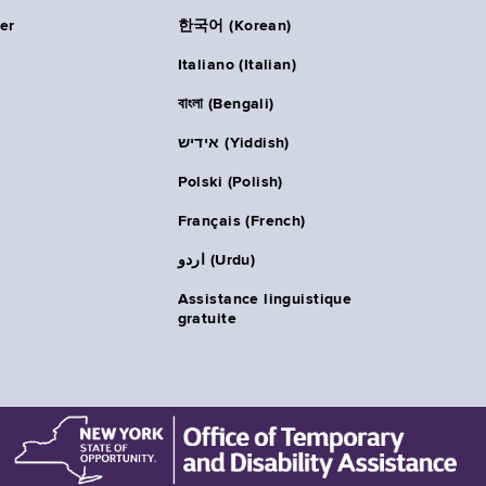
er
한국어 (Korean)
Italiano (Italian)
বাংলা (Bengali)
אידיש (Yiddish)
Polski (Polish)
Français (French)
اردو (Urdu)
Assistance linguistique
gratuite