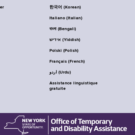
er
한국어 (Korean)
Italiano (Italian)
বাংলা (Bengali)
אידיש (Yiddish)
Polski (Polish)
Français (French)
اردو (Urdu)
Assistance linguistique
gratuite