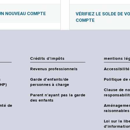
UN NOUVEAU COMPTE
VÉRIFIEZ LE SOLDE DE V
COMPTE
Crédits d’impôts
mentions lé
Revenus professionnels
Accessibilité
s
Garde d’enfants/de
Politique de 
CHP)
personnes à charge
Clause de no
Parent n’ayant pas la garde
responsabili
des enfants
nté de
Aménagemen
raisonnables
Loi sur la lib
d’information