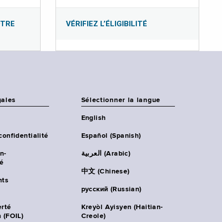
OTRE
VÉRIFIEZ L’ÉLIGIBILITÉ
gales
Sélectionner la langue
English
confidentialité
Español (Spanish)
n-
العربية (Arabic)
té
中文 (Chinese)
ts
русский (Russian)
erté
Kreyòl Ayisyen (Haitian-
 (FOIL)
Creole)