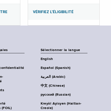
OTRE
VÉRIFIEZ L’ÉLIGIBILITÉ
gales
Sélectionner la langue
English
confidentialité
Español (Spanish)
n-
العربية (Arabic)
té
中文 (Chinese)
ts
русский (Russian)
erté
Kreyòl Ayisyen (Haitian-
 (FOIL)
Creole)