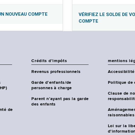
UN NOUVEAU COMPTE
VÉRIFIEZ LE SOLDE DE V
COMPTE
Crédits d’impôts
mentions lé
Revenus professionnels
Accessibilité
s
Garde d’enfants/de
Politique de 
CHP)
personnes à charge
Clause de no
Parent n’ayant pas la garde
responsabili
des enfants
nté de
Aménagemen
raisonnables
Loi sur la lib
d’information