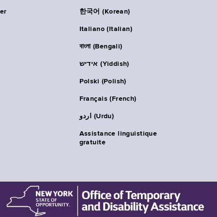
er
한국어 (Korean)
Italiano (Italian)
বাংলা (Bengali)
אידיש (Yiddish)
Polski (Polish)
Français (French)
اردو (Urdu)
Assistance linguistique
gratuite