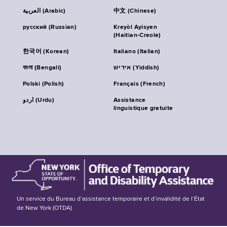
العربية (Arabic)
中文 (Chinese)
русский (Russian)
Kreyòl Ayisyen
(Haitian-Creole)
한국어 (Korean)
Italiano (Italian)
বাংলা (Bengali)
אידיש (Yiddish)
Polski (Polish)
Français (French)
اردو (Urdu)
Assistance
linguistique gratuite
Un service du Bureau d’assistance temporaire et d’invalidité de l’État
de New York (OTDA)