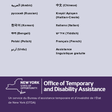
العربية (Arabic)
中文 (Chinese)
русский (Russian)
Kreyòl Ayisyen
(Haitian-Creole)
한국어 (Korean)
Italiano (Italian)
বাংলা (Bengali)
אידיש (Yiddish)
Polski (Polish)
Français (French)
اردو (Urdu)
Assistance
linguistique gratuite
Un service du Bureau d’assistance temporaire et d’invalidité de l’État
de New York (OTDA)