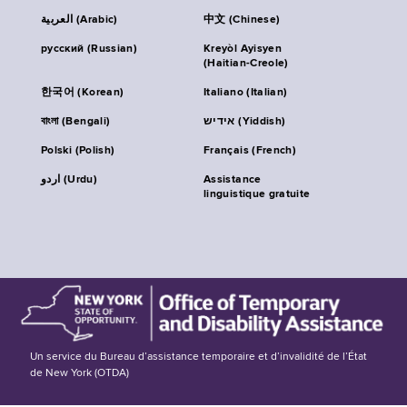
العربية (Arabic)
中文 (Chinese)
русский (Russian)
Kreyòl Ayisyen
(Haitian-Creole)
한국어 (Korean)
Italiano (Italian)
বাংলা (Bengali)
אידיש (Yiddish)
Polski (Polish)
Français (French)
اردو (Urdu)
Assistance
linguistique gratuite
Un service du Bureau d’assistance temporaire et d’invalidité de l’État
de New York (OTDA)