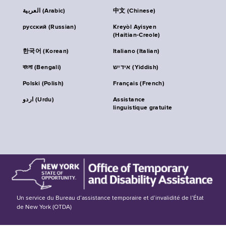
العربية (Arabic)
中文 (Chinese)
русский (Russian)
Kreyòl Ayisyen
(Haitian-Creole)
한국어 (Korean)
Italiano (Italian)
বাংলা (Bengali)
אידיש (Yiddish)
Polski (Polish)
Français (French)
اردو (Urdu)
Assistance
linguistique gratuite
Un service du Bureau d’assistance temporaire et d’invalidité de l’État
de New York (OTDA)